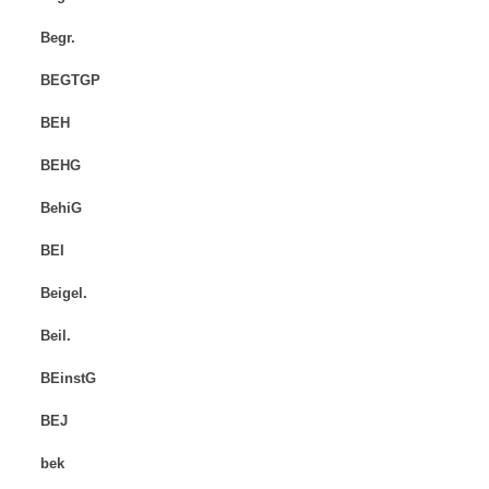
Begr.
BEGTGP
BEH
BEHG
BehiG
BEI
Beigel.
Beil.
BEinstG
BEJ
bek