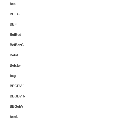
bee
BEEG
BEF
BefBed
BefBezG
Befst
Befstw
beg
BEGDV 1
BEGDV 6
BEGebV
begl.