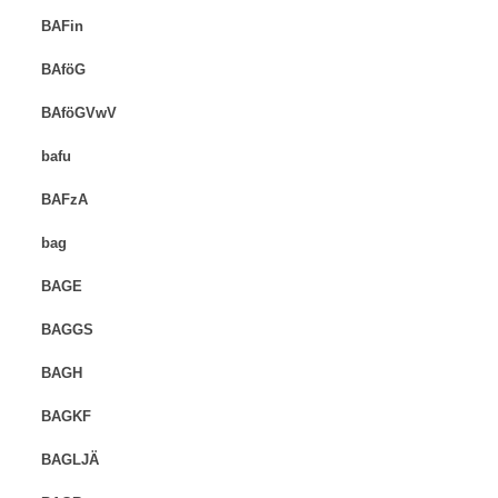
BAFin
BAföG
BAföGVwV
bafu
BAFzA
bag
BAGE
BAGGS
BAGH
BAGKF
BAGLJÄ