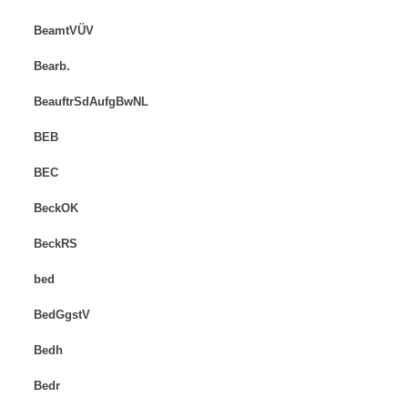
BeamtVÜV
Bearb.
BeauftrSdAufgBwNL
BEB
BEC
BeckOK
BeckRS
bed
BedGgstV
Bedh
Bedr