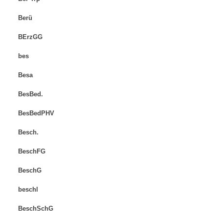
Berü
BErzGG
bes
Besa
BesBed.
BesBedPHV
Besch.
BeschFG
BeschG
beschl
BeschSchG