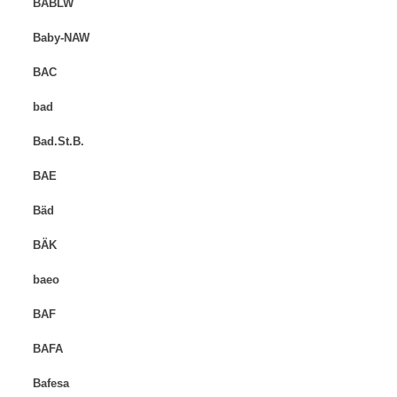
BABLW
Baby-NAW
BAC
bad
Bad.St.B.
BAE
Bäd
BÄK
baeo
BAF
BAFA
Bafesa