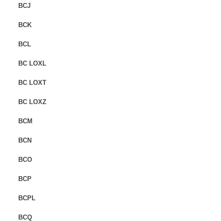
BCJ
BCK
BCL
BC LOXL
BC LOXT
BC LOXZ
BCM
BCN
BCO
BCP
BCPL
BCQ