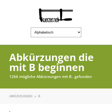
Abkürzungen die
mit B beginnen
1266 mögliche Abkürzungen mit B.. gefunden
ABKÜRZUNGEN
»
B