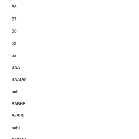
B6
B7
B8
b9
ba
BAA
BAALW
bab
BABHE
BaBiSi
babl