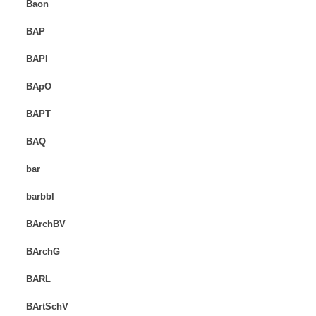
Baon
BAP
BAPI
BApO
BAPT
BAQ
bar
barbbl
BArchBV
BArchG
BARL
BArtSchV