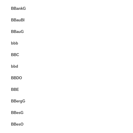
BBankG
BBauBl
BBauG
bbb
BBC
bbd
BBDO
BBE
BBergG
BBesG
BBesO