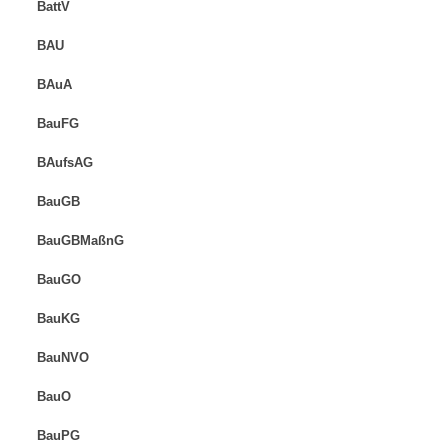
BattV
BAU
BAuA
BauFG
BAufsAG
BauGB
BauGBMaßnG
BauGO
BauKG
BauNVO
BauO
BauPG