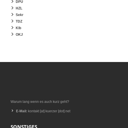
DPU
HZL
Sekr
TDZ
Klb
OKJ
Warum lang wenn es auch kurz geht?
E-Mail:
kontakt [at] kuerzer [dot] net
SONSTIGES