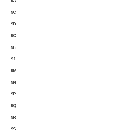
9A
9C
9D
9G
9h
9J
9M
9N
9P
9Q
9R
9S