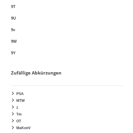
9T
9U
9v
9W
9Y
Zufällige Abkürzungen
PSA
MTW
z
Tm
OT
MaKonV