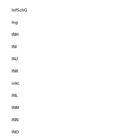
InfSchG
Ing
INH
INI
INJ
INK
inkl.
INL
INM
INN
INO