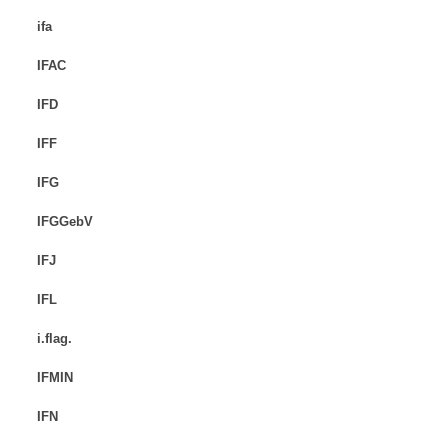
ifa
IFAC
IFD
IFF
IFG
IFGGebV
IFJ
IFL
i.flag.
IFMIN
IFN