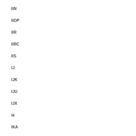
IIN
IIOP
IIR
IIRC
IIS
IJ
IJK
IJU
IJX
ik
IKA