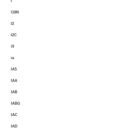
I
I18N
I2
I2C
i9
ia
IA5
IAA
IAB
IABG
IAC
IAD