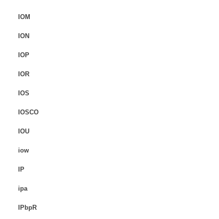
IOM
ION
IOP
IOR
IOS
IOSCO
IOU
iow
IP
ipa
IPbpR