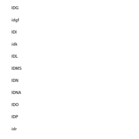
IDG
idgf
IDI
idk
IDL
IDMS
IDN
IDNA
IDO
IDP
idr