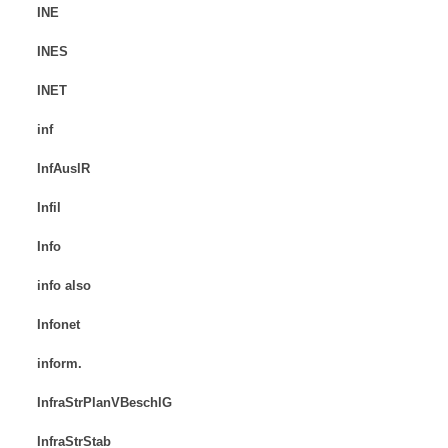
INE
INES
INET
inf
InfAuslR
Infil
Info
info also
Infonet
inform.
InfraStrPlanVBeschlG
InfraStrStab