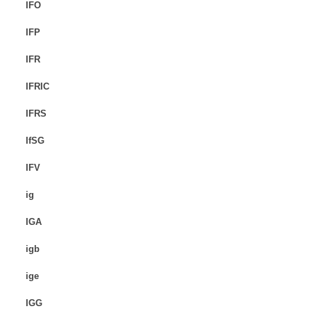
IFO
IFP
IFR
IFRIC
IFRS
IfSG
IFV
ig
IGA
igb
ige
IGG