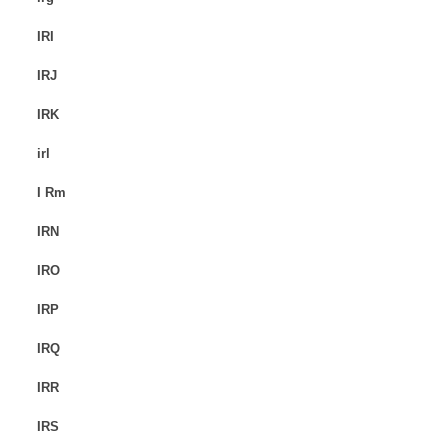
IRI
IRJ
IRK
irl
I Rm
IRN
IRO
IRP
IRQ
IRR
IRS