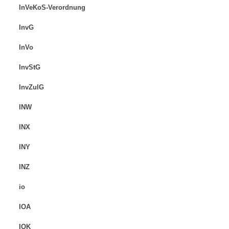
InVeKoS-Verordnung
InvG
InVo
InvStG
InvZulG
INW
INX
INY
INZ
io
IOA
IOK