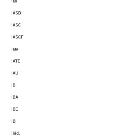
ias
IASB
IASC
IASCF
iata
IATE
IAU
IB
IBA
IBE
IBI
ibid.