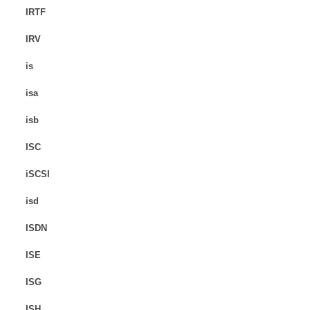
IRTF
IRV
is
isa
isb
ISC
iSCSI
isd
ISDN
ISE
ISG
ISH