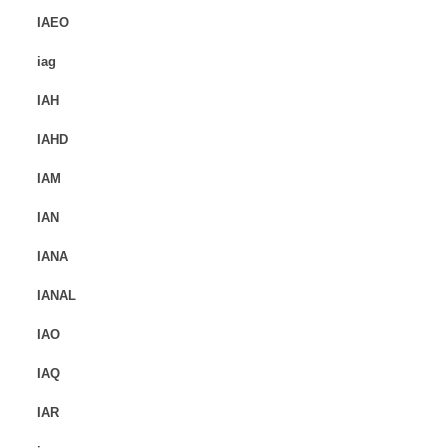
IAEO
iag
IAH
IAHD
IAM
IAN
IANA
IANAL
IAO
IAQ
IAR