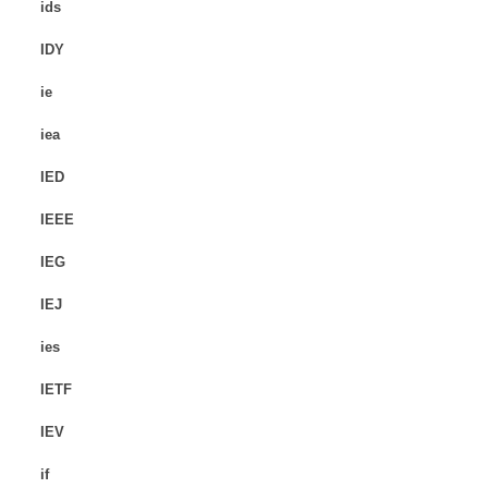
ids
IDY
ie
iea
IED
IEEE
IEG
IEJ
ies
IETF
IEV
if