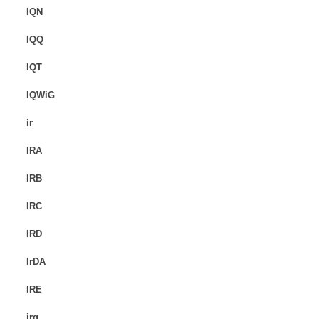
IQN
IQQ
IQT
IQWiG
ir
IRA
IRB
IRC
IRD
IrDA
IRE
irg