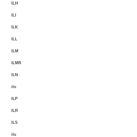
ILH
ILI
ILK
ILL
ILM
ILMR
ILN
ilo
ILP
ILR
ILS
ilu