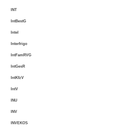
INT
IntBestG
Intel
Interfrigo
IntFamRVG
IntGesR
IntKfzV
IntV
INU
INV
INVEKOS