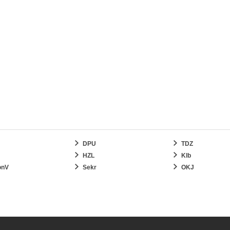
DPU
TDZ
HZL
Klb
onV
Sekr
OKJ