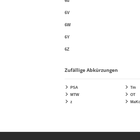
6u
6V
6W
6Y
6Z
Zufällige Abkürzungen
PSA
Tm
MTW
OT
z
MaK