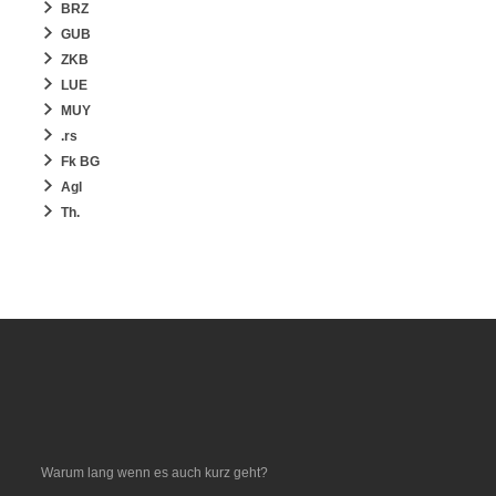
BRZ
GUB
ZKB
LUE
MUY
.rs
Fk BG
Agl
Th.
Warum lang wenn es auch kurz geht?