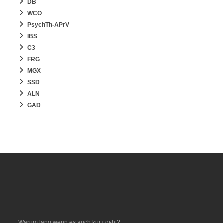
DB
WCO
PsychTh-APrV
IBS
C3
FRG
MGX
SSD
ALN
GAD
Warum lang wenn es auch kurz geht?