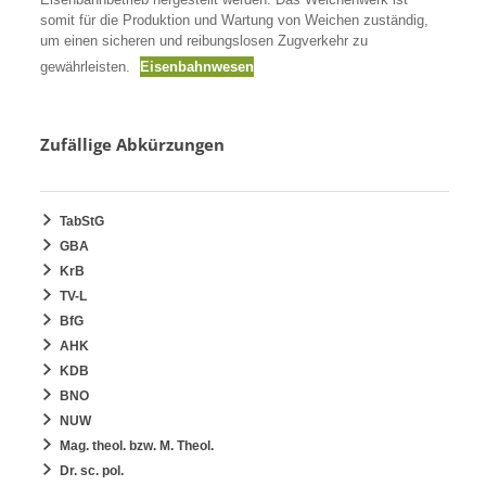
somit für die Produktion und Wartung von Weichen zuständig,
um einen sicheren und reibungslosen Zugverkehr zu
gewährleisten.
Eisenbahnwesen
Zufällige Abkürzungen
TabStG
GBA
KrB
TV-L
BfG
AHK
KDB
BNO
NUW
Mag. theol. bzw. M. Theol.
Dr. sc. pol.