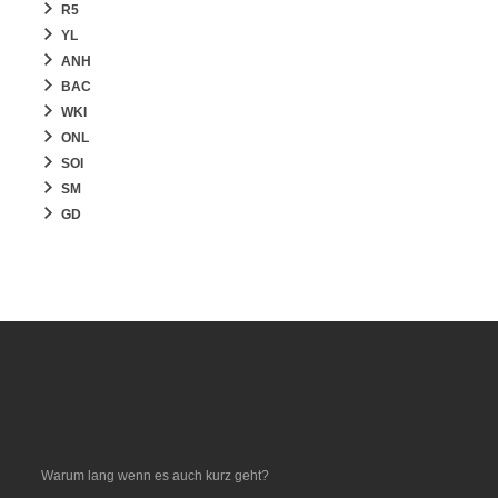
R5
YL
ANH
BAC
WKI
ONL
SOI
SM
GD
Warum lang wenn es auch kurz geht?