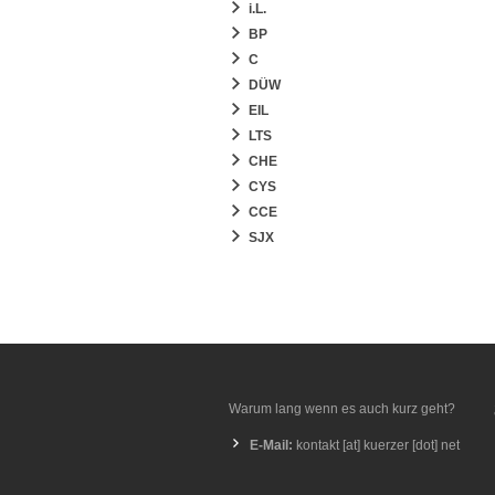
i.L.
BP
C
DÜW
EIL
LTS
CHE
CYS
CCE
SJX
Warum lang wenn es auch kurz geht?
E-Mail:
kontakt [at] kuerzer [dot] net