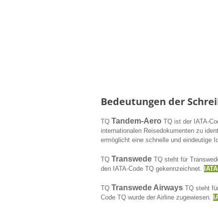
Bedeutungen der Schrei
Tandem-Aero
TQ
TQ ist der IATA-Cod
internationalen Reisedokumenten zu ident
ermöglicht eine schnelle und eindeutige Id
Transwede
TQ
TQ steht für Transwede
den IATA-Code TQ gekennzeichnet.
IATA
Transwede Airways
TQ
TQ steht für
Code TQ wurde der Airline zugewiesen.
I