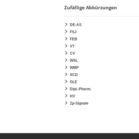
Zufällige Abkürzungen
DE-AS
FSJ
FEB
VT
CV
WSL
WMP
XCD
GLE
Dipl.-Pharm.
HV
Zp-Signale