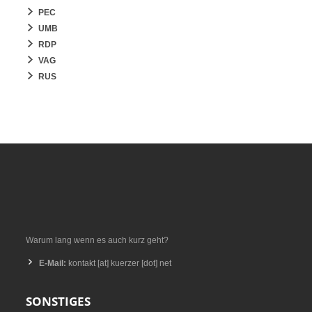
PEC
UMB
RDP
VAG
RUS
Warum lang wenn es auch kurz geht?
E-Mail:
kontakt [at] kuerzer [dot] net
SONSTIGES