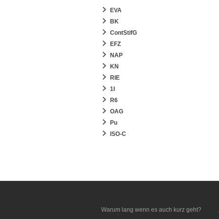
EVA
BK
ContStifG
EFZ
NAP
KN
RIE
1I
R6
OAG
Pu
ISO-C
Warum lang wenn es auch kurz geht?