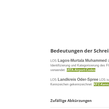
Bedeutungen der Schrei
Lagos-Murtala Muhammed
LOS
L
Identifizierung und Kategorisierung des 
verwendet.
IATA-Airport-Codes
Landkreis Oder-Spree
LOS
LOS ist
Kennzeichen gekennzeichnet.
KFZ-Kenn
Zufällige Abkürzungen