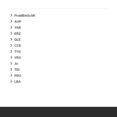
ProblBinSchR
AUP
YAB
ERZ
GLE
CCE
TYG
VRS
.kr
TDI
PDU
LBA