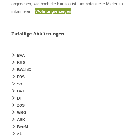
angegeben, wie hoch die Kaution ist, um potenzielle Mieter zu
informieren.
Wohnunganzeigen
Zufällige Abkürzungen
BVA
KRG
BWahlO
FOS
SB
BRL
DT
ZOS
WBG
ASK
BetrM
z U