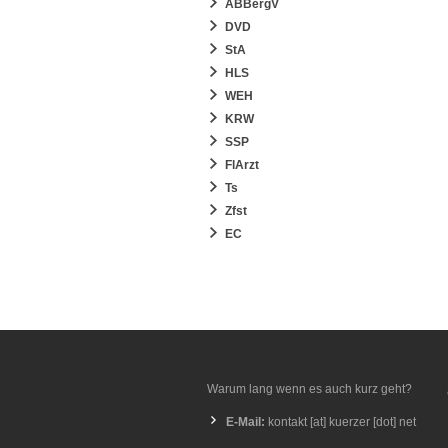
ABBergV
DVD
StA
HLS
WEH
KRW
SSP
FlArzt
Ts
Zfst
EC
Warum lang wenn es auch kurz geht?
E-Mail:
kontakt [at] kuerzer [dot] net