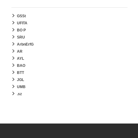
GSSt
UFITA
BO P
SRU
ArbnErfG
AR
AYL
BAO
BTT
JGL
UMB
.sz